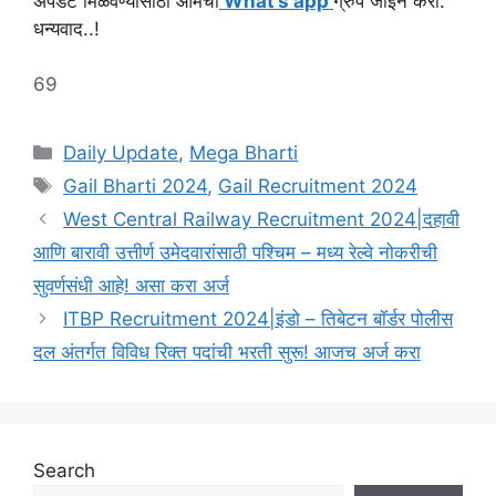
अपडेट मिळवण्यासाठी आमचा
What’s app
ग्रुप जॉईन करा.
धन्यवाद..!
69
Categories
Daily Update
,
Mega Bharti
Tags
Gail Bharti 2024
,
Gail Recruitment 2024
West Central Railway Recruitment 2024|दहावी
आणि बारावी उत्तीर्ण उमेदवारांसाठी पश्चिम – मध्य रेल्वे नोकरीची
सुवर्णसंधी आहे! असा करा अर्ज
ITBP Recruitment 2024|इंडो – तिबेटन बॉर्डर पोलीस
दल अंतर्गत विविध रिक्त पदांची भरती सुरू! आजच अर्ज करा
Search