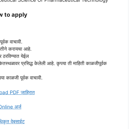
ceutical Science Or Pharmaceutical Technology
 to apply
पूर्वक वाचावी.
धतीने करायचा आहे.
र ठरविण्यात येईल
संकेतस्थळावर प्रसिद्ध केलेली आहे. कृपया ती माहिती काळजीपूर्वक
ा काळजी पूर्वक वाचावी.
ad PDF जाहिरात
Online अर्ज
िकृत वेबसाईट