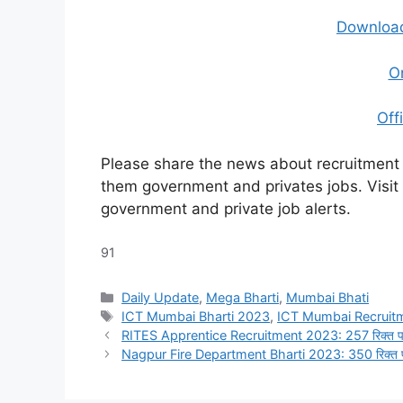
Download
O
Off
Please share the news about recruitment j
them government and privates jobs. Visi
government and private job alerts.
91
Categories
Daily Update
,
Mega Bharti
,
Mumbai Bhati
Tags
ICT Mumbai Bharti 2023
,
ICT Mumbai Recruit
RITES Apprentice Recruitment 2023: 257 रिक्त पदांची रे
Nagpur Fire Department Bharti 2023: 350 रिक्त पदांची 