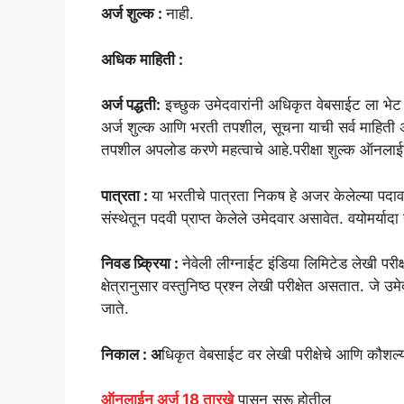
अर्ज शुल्क :
नाही.
अधिक माहिती :
अर्ज पद्धती:
इच्छुक उमेदवारांनी अधिकृत वेबसाईट ला भेट
अर्ज शुल्क आणि भरती तपशील, सूचना याची सर्व माहिती
तपशील अपलोड करणे महत्वाचे आहे.परीक्षा शुल्क ऑनलाईन
पात्रता :
या भरतीचे पात्रता निकष हे अजर केलेल्या पदाव
संस्थेतून पदवी प्राप्त केलेले उमेदवार असावेत. वयोमर्या
निवड प्र्क्रिया :
नेवेली लीग्नाईट इंडिया लिमिटेड लेखी पर
क्षेत्रानुसार वस्तुनिष्ठ प्रश्न लेखी परीक्षेत असतात. जे उ
जाते.
निकाल : अ
धिकृत वेबसाईट वर लेखी परीक्षेचे आणि कौशल
ऑनलाईन अर्ज 18 तारखे
पासून सुरू होतील