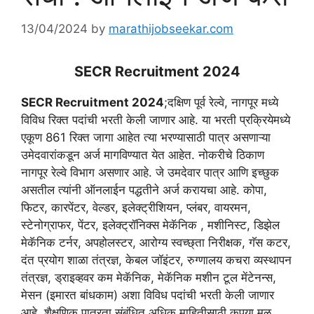
13/04/2024
by
marathijobseekar.com
SECR Recruitment 2024
SECR Recruitment 2024
;दक्षिण पूर्व रेल्वे, नागपूर मध्ये
विविध रिक्त पदांची भरती केली जाणार आहे. या भरती प्रक्रियेमध्ये
एकूण 861 रिक्त जागा आहेत त्या भरण्यासाठी पात्र असणाऱ्या
उमेदवारांकडून अर्ज मागविण्यात येत आहेत. नोकरीचे ठिकाण
नागपूर रेल्वे विभाग असणार आहे. जे उमदेवार पात्र आणि इच्छुक
असतील त्यांनी ऑनलाईन पद्धतीने अर्ज करायचा आहे. कोपा,
फिटर, कारपेंटर, वेल्डर, इलेक्ट्रीशियन, प्लंबर, वायरमन,
स्टेनोग्राफर, पेंटर, इलेक्ट्रॉनिक्स मेकॅनिक , मशीनिस्ट, डिझेल
मेकॅनिक टर्नर, अपहोलस्टर, आरोग्य स्वच्छ्ता निरीक्षक, गॅस कटर,
दंत प्रयोग शाळा तंत्रज्ञ, केबल जॉइंटर, रुग्णालय कचरा व्यस्थापन
तंत्रज्ञ, ड्राइव्हवर कम मेकॅनिक, मेकॅनिक मशीन टूल मेंटेनन्स,
मेसन (इमारत बांधकाम) अशा विविध पदांची भरती केली जाणार
आहे. शैक्षणिक पात्रता संबंधित अधिक माहितीसाठी कृपया मूळ