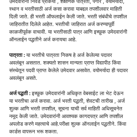
उमेदवारांना निवड प्रकिया , शैक्षणिक पात्रता, पगार , वयोमर्यादा,
स्थान व भरतीसाठी अर्ज कसा करावा याबद्दल तपशीलवार माहिती
दिली जाते. ही भरती ऑफलाईन केली जाते. भरती संबंधीचे तपशील
जाहिरातीत दिलेले आहेत. भरतीची जाहिरात अर्ज करण्यापूर्वी
काळजीपूर्वक वाचावी. या भरतीसाठी पात्र आणि इच्छुक उमेदवारांनी
ऑनलाईन पद्धतीने अर्ज करायचा आहे.
पात्रता :
या भरतीचे पात्रता निकष हे अर्ज केलेल्या पदावर
अवलंबून असतात. शक्यतो शासन मान्यता प्राप्त विद्यापीठ किंवा
संस्थेतून पदवी प्राप्त केलेले उमेदवार असावेत. वयोमर्यादा ही पदावर
अवलंबून असते.
अर्ज पद्धती :
इच्छुक उमेदवारांनी अधिकृत वेबसाईट ला भेट देऊन
या भरतीचा अर्ज करावा. अर्ज भरती पद्धती, शेवटची तारीख , अर्ज
शुल्क आणि भरती तपशील, सूचना याची सर्व माहिती अधिसूचनेत
नमूद केली जाते. उमेदवारांनी आवश्यक कागदपत्र आणि तपशील
अपलोड करणे महत्वाचे आहे.परीक्षा शुल्क ऑनलाईन पद्धतीने. किंवा
कार्डस वापरून भरू शकता.