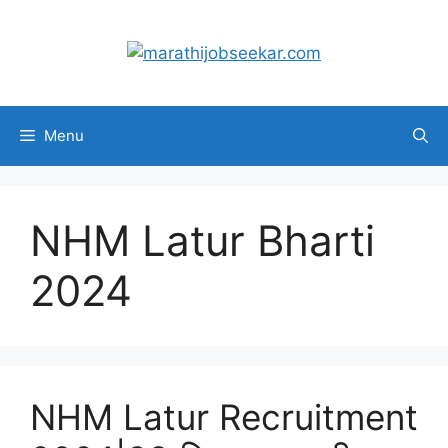
Skip
to
content
Menu
NHM Latur Bharti
2024
NHM Latur Recruitment