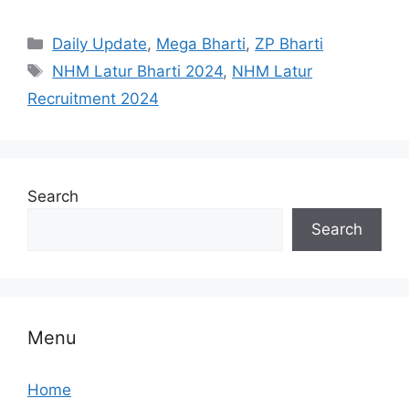
Categories
Daily Update
,
Mega Bharti
,
ZP Bharti
Tags
NHM Latur Bharti 2024
,
NHM Latur
Recruitment 2024
Search
Search
Menu
Home