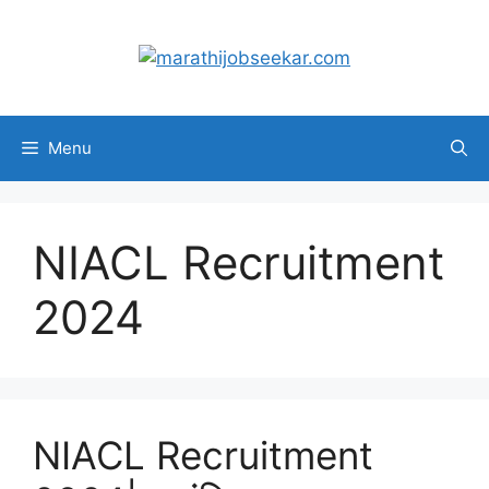
Skip
to
content
Menu
NIACL Recruitment
2024
NIACL Recruitment